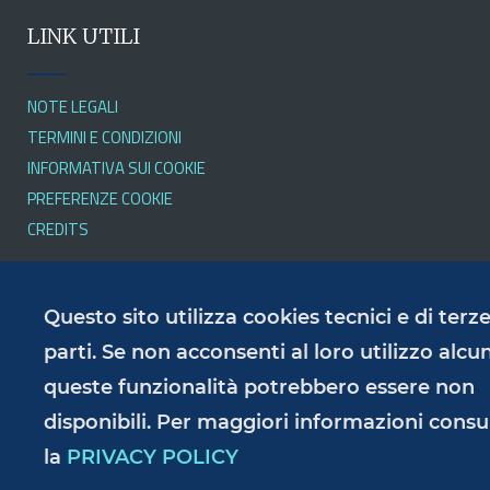
LINK UTILI
NOTE LEGALI
TERMINI E CONDIZIONI
INFORMATIVA SUI COOKIE
PREFERENZE COOKIE
CREDITS
SERVIZI
Questo sito utilizza cookies tecnici e di terz
parti. Se non acconsenti al loro utilizzo alcu
queste funzionalità potrebbero essere non
PRIVACY POLICY
RESPONSABILE DELLA PUBBLICAZIONE
disponibili. Per maggiori informazioni consu
ACCESSIBILITÀ
la
PRIVACY POLICY
AMMINISTRAZIONE TRASPARENTE