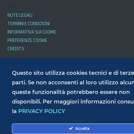
NOTE LEGALI
TERMINI E CONDIZIONI
INFORMATIVA SUI COOKIE
PREFERENZE COOKIE
CREDITS
SERVIZI
Questo sito utilizza cookies tecnici e di terz
parti. Se non acconsenti al loro utilizzo alcu
queste funzionalità potrebbero essere non
PRIVACY POLICY
RESPONSABILE DELLA PUBBLICAZIONE
disponibili. Per maggiori informazioni consu
ACCESSIBILITÀ
la
PRIVACY POLICY
AMMINISTRAZIONE TRASPARENTE
Accetta