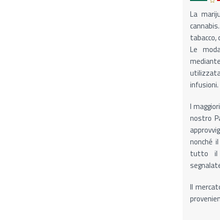
La mariju
cannabis
tabacco, c
Le modal
mediante 
utilizza
infusioni.
I maggiori
nostro Pa
approvvi
nonché i
tutto il
segnalate 
Il mercat
provenien