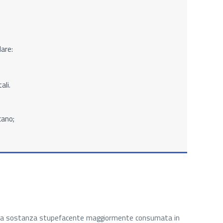
lare:
ali.
cano;
 la sostanza stupefacente maggiormente consumata in