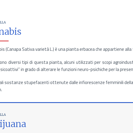
LLA
nabis
is (Canapa Sativa varietà L.) è una pianta erbacea che appartiene alla 
ono diversi tipi di questa pianta, alcuni utilizzati per scopi agroindust
psicoattivi” in grado di alterare le funzioni neuro-psichiche per la pres
pali sostanze stupefacenti ottenute dalle infiorescenze femminili della p
h.
LLA
ijuana