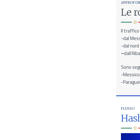
APPROFO
Le r
Il traffic
-dal Mess
-dal nord
–
dall’Alb
Sono segn
-Messico 
-Paraguay
FLUSSO
Has