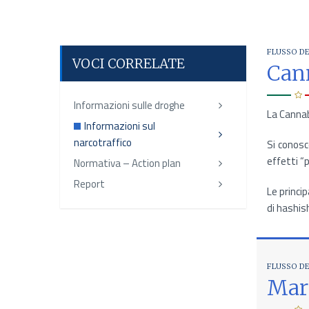
FLUSSO DE
VOCI CORRELATE
Can
Informazioni sulle droghe
La Cannab
Informazioni sul
narcotraffico
Si conosc
effetti “
Normativa – Action plan
Report
Le princi
di hashis
FLUSSO DE
Mar