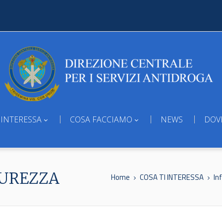
 INTERESSA
COSA FACCIAMO
NEWS
DOV
CUREZZA
Home
COSA TI INTERESSA
In