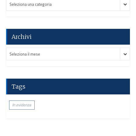
Categorie
Categorie
Seleziona una categoria
Articoli:
Articoli:
Archivi
Archivi
Archivi
Seleziona il mese
Tags
In evidenza