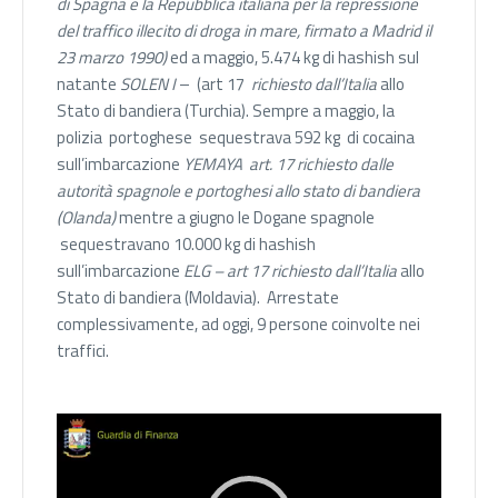
di Spagna e la Repubblica italiana per la repressione
del traffico illecito di droga in mare, firmato a Madrid il
23 marzo 1990)
ed a maggio, 5.474 kg di hashish sul
natante
SOLEN I
– (art 17
richiesto dall’Italia
allo
Stato di bandiera (Turchia). Sempre a maggio, la
polizia portoghese sequestrava 592 kg di cocaina
sull’imbarcazione
YEMAYA art. 17 richiesto dalle
autorità spagnole e portoghesi allo stato di bandiera
(Olanda)
mentre a giugno le Dogane spagnole
sequestravano 10.000 kg di hashish
sull’imbarcazione
ELG – art 17 richiesto dall’Italia
allo
Stato di bandiera (Moldavia). Arrestate
complessivamente, ad oggi, 9 persone coinvolte nei
traffici.
Video
Player