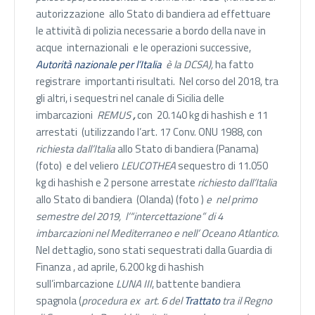
autorizzazione allo Stato di bandiera ad effettuare
le attività di polizia necessarie a bordo della nave in
acque internazionali e le operazioni successive,
Autorità nazionale per l’Italia
è la DCSA
),
ha fatto
registrare importanti risultati. Nel corso del 2018, tra
gli altri, i sequestri nel canale di Sicilia delle
imbarcazioni
REMUS
,
con 20.140 kg di hashish e 11
arrestati (utilizzando l’art. 17 Conv. ONU 1988, con
richiesta dall’Italia
allo Stato di bandiera (Panama)
(foto) e del veliero
LEUCOTHEA
sequestro di 11.050
kg di hashish e 2 persone arrestate
richiesto dall’Italia
allo Stato di bandiera (Olanda) (foto )
e nel primo
semestre del 2019, l’“intercettazione” di 4
imbarcazioni nel Mediterraneo e nell’ Oceano Atlantico
.
Nel dettaglio, sono stati sequestrati dalla Guardia di
Finanza , ad aprile, 6.200 kg di hashish
sull’imbarcazione
LUNA III
, battente bandiera
spagnola (
procedura ex art. 6 del
Trattato
tra il Regno