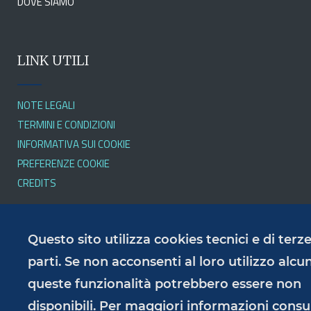
DOVE SIAMO
LINK UTILI
NOTE LEGALI
TERMINI E CONDIZIONI
INFORMATIVA SUI COOKIE
PREFERENZE COOKIE
CREDITS
SERVIZI
Questo sito utilizza cookies tecnici e di terz
parti. Se non acconsenti al loro utilizzo alcu
queste funzionalità potrebbero essere non
PRIVACY POLICY
RESPONSABILE DELLA PUBBLICAZIONE
disponibili. Per maggiori informazioni consu