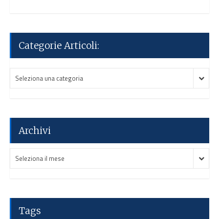
Categorie Articoli:
Categorie
Categorie
Seleziona una categoria
Articoli:
Articoli:
Archivi
Archivi
Archivi
Seleziona il mese
Tags