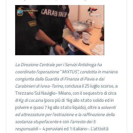
La
Direzione Centrale per i Servizi Antidroga ha
coordinato
l’operazione
“
MIXTUS”,
condotta in maniera
congiunta dalla Guardia di Finanza di Pavia e dai
Carabinieri di Ivrea-Torino,
conclusa il 25 luglio scorso, a
Trezzano Sul Naviglio- Milano, con il sequestro di circa
8 Kg di cocaina
(poco più di 1kg allo stato solido ed in
polvere e quasi 7 kg allo stato liquido), oltre a
solventi
ed attrezzature per l’estrazione e la raffinazione della
sostanza stupefacente
e con
l’arresto dei 5
responsabili
– 4 peruviani ed 1 italiano-. L’attività