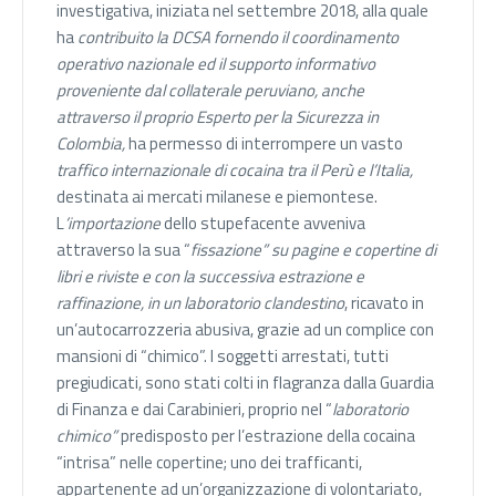
investigativa, iniziata nel settembre 2018, alla quale
ha
contribuito la DCSA fornendo il coordinamento
operativo nazionale ed il supporto informativo
proveniente dal collaterale peruviano, anche
attraverso il proprio Esperto per la Sicurezza in
Colombia,
ha permesso di interrompere un vasto
traffico internazionale di cocaina tra il Perù e l’Italia,
destinata ai mercati milanese e piemontese.
L
’importazione
dello stupefacente avveniva
attraverso la sua “
fissazione” su pagine e copertine di
libri e riviste e con la successiva estrazione e
raffinazione, in un laboratorio clandestino
, ricavato in
un’autocarrozzeria abusiva, grazie ad un complice con
mansioni di “chimico”. I soggetti arrestati, tutti
pregiudicati, sono stati colti in flagranza dalla Guardia
di Finanza e dai Carabinieri, proprio nel “
laboratorio
chimico”
predisposto per l’estrazione della cocaina
“intrisa” nelle copertine; uno dei trafficanti,
appartenente ad un’organizzazione di volontariato,