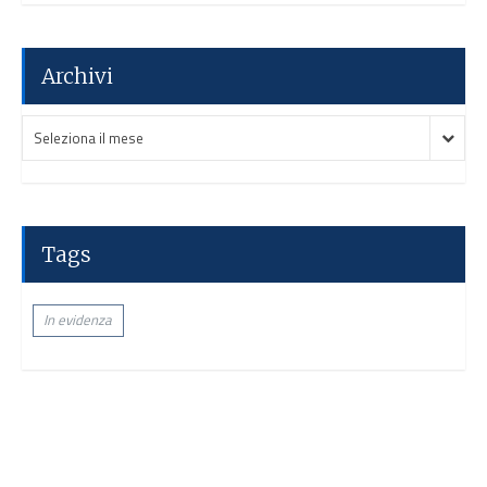
Archivi
Archivi
Archivi
Seleziona il mese
Tags
In evidenza