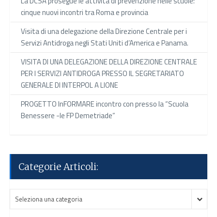
La DCSA prosegue le attività di prevenzione nelle scuole:
cinque nuovi incontri tra Roma e provincia
Visita di una delegazione della Direzione Centrale per i
Servizi Antidroga negli Stati Uniti d’America e Panama.
VISITA DI UNA DELEGAZIONE DELLA DIREZIONE CENTRALE
PER I SERVIZI ANTIDROGA PRESSO IL SEGRETARIATO
GENERALE DI INTERPOL A LIONE
PROGETTO InFORMARE incontro con presso la “Scuola
Benessere -le FP Demetriade”
Categorie Articoli:
Categorie
Categorie
Seleziona una categoria
Articoli:
Articoli: