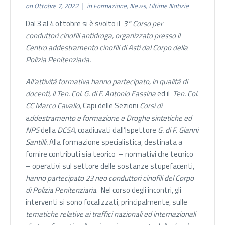
on Ottobre 7, 2022
in
Formazione
,
News
,
Ultime Notizie
Dal 3 al 4 ottobre si è svolto il
3° Corso per
conduttori cinofili antidrog
a, organizzato
presso il
Centro
addestramento cinofili di Asti
dal
Corpo della
Polizia Penitenziaria.
All’attività formativa hanno partecipato, in qualità di
docenti, il Ten. Col. G. di F. Antonio
Fassina
ed il
Ten. C
ol.
CC Marco Cavallo,
Capi delle Sezioni
Corsi di
a
ddestramento e formazione e Droghe sintetiche ed
NPS
della
DCSA,
coadiuvati dall’Ispettore
G. di F. Gianni
Santilli.
Alla formazione specialistica, destinata a
fornire contributi sia teorico – normativi che tecnico
– operativi sul settore delle sostanze stupefacenti,
hanno partecipato 23 neo conduttori cinofili del Corpo
di Polizia Penitenziaria
. Nel corso degli incontri, gli
interventi si sono focalizzati, principalmente, sulle
tematiche relative ai traffici nazionali ed internazionali