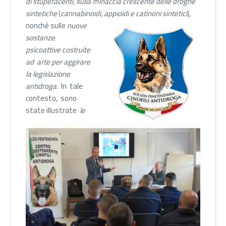
di stupefacenti, sulla minaccia crescente delle droghe
sintetiche
(
cannabinoidi, appioidi e catinoni sintetici
),
nonché
sulle
nuove
sostanze
psicoattive costruite
ad arte per aggirare
la legislazione
antidroga
. In tale
contesto, sono
state illustrate
le