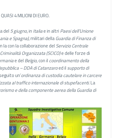
UASI 4 MILIONI DI EURO.
a del
5 giugno
, in
Italia
e in altri
Paesi dell’Unione
ania e Spagna)
, militari della
Guardia di Finanza di
n la con la collaborazione del
Servizio Centrale
Criminalità Organizzata (SCICO)
e delle forze di
rmania
e del
Belgio
, con il
coordinamento della
Repubblica – DDA di Catanzaro
ed il
supporto di
eguito un’
ordinanza di custodia cautelare in carcere
zzata al traffico internazionale di stupefacenti
. La
errorismo e della componente aerea della Guardia di