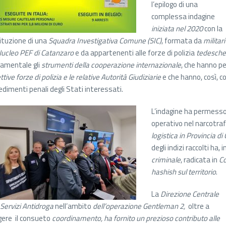
l’epilogo di una
complessa indagine
iniziata nel 2020
con la
ituzione di una
Squadra Investigativa Comune (SIC)
, formata da
militari
Nucleo PEF di Catanzaro
e da appartenenti alle forze di polizia
tedesche
amentale gli
strumenti della cooperazione internazionale
, che hanno p
ttive forze di polizia e le relative Autorità Giudiziarie
e che hanno, così, con
edimenti penali degli Stati interessati.
L’indagine ha permesso d
operativo nel narcotraf
logistica in Provincia d
degli indizi raccolti ha,
criminale
, radicata in
Co
hashish sul territorio
.
La
Direzione Centrale
i Servizi Antidroga
nell’ambito
dell’operazione Gentleman 2,
oltre a
gere il consueto
coordinamento, ha fornito un prezioso contributo alle