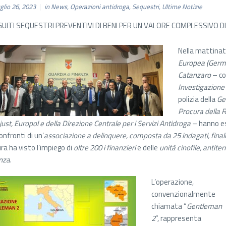
glio 26, 2023
in
News
,
Operazioni antidroga
,
Sequestri
,
Ultime Notizie
UITI SEQUESTRI PREVENTIVI DI BENI PER UN VALORE COMPLESSIVO DI Q
Nella mattinat
Europea (Germ
Catanzaro
– co
Investigazione 
polizia della
Ge
Procura della 
ust, Europol e della Direzione Centrale per i Servizi Antidroga
– hanno es
onfronti di un’
associazione a delinquere, composta da 25 indagati, finali
ra ha visto l’impiego di
oltre 200 i finanzieri
e delle
unità cinofile, antit
nza
.
L’operazione,
convenzionalmente
chiamata “
Gentleman
2
“, rappresenta