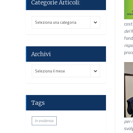
Categorie Articoli:
Categorie
Categorie
Seleziona una categoria
cost
Articoli:
Articoli:
del 
fond
rispe
proc
Archivi
Archivi
Archivi
Seleziona il mese
Tags
In evidenza
per 
svol