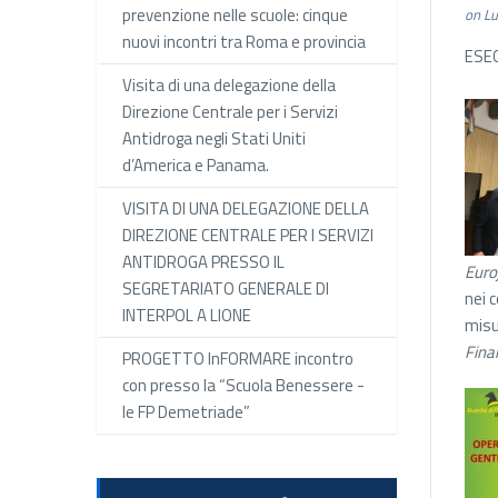
prevenzione nelle scuole: cinque
on Lu
nuovi incontri tra Roma e provincia
ESEG
Visita di una delegazione della
Direzione Centrale per i Servizi
Antidroga negli Stati Uniti
d’America e Panama.
VISITA DI UNA DELEGAZIONE DELLA
DIREZIONE CENTRALE PER I SERVIZI
ANTIDROGA PRESSO IL
Euroj
SEGRETARIATO GENERALE DI
nei c
INTERPOL A LIONE
misu
Fina
PROGETTO InFORMARE incontro
con presso la “Scuola Benessere -
le FP Demetriade”