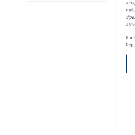
inda
molt
dipe
attiv
Il b
Repu