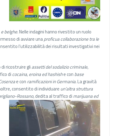
 e belghe
. Nelle indagini hanno rivestito un ruolo
ermesso di avviare una
proficua collaborazione tra le
sentito l’utilizzabilità dei risultati investigativi nei
i ricostruire gli
assetti del sodalizio criminale
,
fico di
cocaina, eroina ed hashish
e con
base
i Cosenza
e con
ramificazioni in Germania
. La gravità
 inoltre, consentito di individuare
un’altra struttura
rigliano-Rossano
, dedita al traffico di
marijuana ed