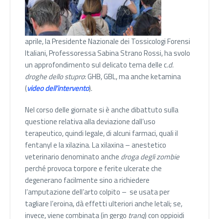
aprile, la Presidente Nazionale dei Tossicologi Forensi
Italiani, Professoressa Sabina Strano Rossi, ha svolo
un approfondimento sul delicato tema delle c
.d.
droghe dello stupro
: GHB, GBL, ma anche ketamina
(
video dell’intervento
).
Nel corso delle giornate si è anche dibattuto sulla
questione relativa alla deviazione dall’uso
terapeutico, quindi legale, di alcuni farmaci, quali il
fentanyl e la xilazina. La xilaxina – anestetico
veterinario denominato anche
droga degli zombie
perché provoca torpore e ferite ulcerate che
degenerano facilmente sino a richiedere
l’amputazione dell’arto colpito – se usata per
tagliare l’eroina, dà effetti ulteriori anche letali; se,
invece, viene combinata (in gergo
tranq
) con oppioidi