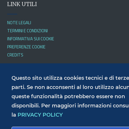
LINK UTILI
NOTE LEGALI
TERMINI E CONDIZIONI
INFORMATIVA SUI COOKIE
PREFERENZE COOKIE
CREDITS
SERVIZI
Questo sito utilizza cookies tecnici e di terz
parti. Se non acconsenti al loro utilizzo alcu
queste funzionalità potrebbero essere non
PRIVACY POLICY
RESPONSABILE DELLA PUBBLICAZIONE
disponibili. Per maggiori informazioni consu
ACCESSIBILITÀ
la
PRIVACY POLICY
AMMINISTRAZIONE TRASPARENTE