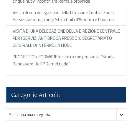
cinque nuovi incontri tra Roma e provincia
Visita di una delegazione della Direzione Centrale per i
Servizi Antidroga negli Stati Uniti d’America e Panama.
VISITA DI UNA DELEGAZIONE DELLA DIREZIONE CENTRALE
PER I SERVIZI ANTIDROGA PRESSO IL SEGRETARIATO
GENERALE DI INTERPOL A LIONE
PROGETTO InFORMARE incontro con presso la “Scuola
Benessere -le FP Demetriade”
Categorie Articoli:
Categorie
Categorie
Seleziona una categoria
Articoli:
Articoli: