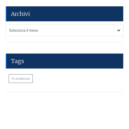
Archivi
Archivi
Archivi
Seleziona il mese
Tags
In evidenza