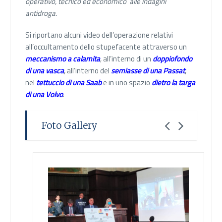
operativo, tecnico ed economico alle indagini
antidroga.
Si riportano alcuni video dell’operazione relativi
all’occultamento dello stupefacente attraverso un
meccanismo a calamita
, all’interno di un
doppiofondo
di una vasca
, all’interno del
semiasse di una Passat
,
nel
tettuccio di una Saab
e in uno spazio
dietro la targa
di una Volvo
.
Foto Gallery