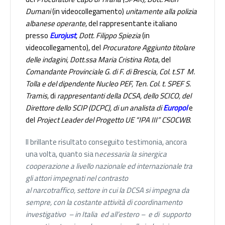
Dumani
(in videocollegamento)
unitamente alla polizia
albanese operante
, del rappresentante italiano
presso
Eurojust
,
Dott. Filippo Spiezia
(in
videocollegamento
), del
Procuratore Aggiunto titolare
delle indagini, Dott.ssa Maria Cristina Rota
, del
Comandante Provinciale G. di F. di Brescia, Col. t.ST M.
Tolla e del dipendente Nucleo PEF, Ten. Col. t. SPEF S.
Tramis,
di
rappresentanti della DCSA, dello SCICO, del
Direttore dello SCIP (DCPC), di un analista di
Europol
e
del
Project Leader del Progetto UE “IPA III” CSOCWB
.
Il brillante risultato conseguito testimonia, ancora
una volta, quanto sia n
ecessaria la sinergica
cooperazione a livello nazionale ed internazionale tra
gli a
ttori impegnati nel contrasto
al narcotraffico,
settore in cui la DCSA si impegna da
sempre, con la costante attività di coordinamento
investigativo – in Italia ed all’estero – e di
supporto