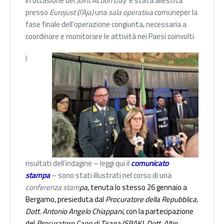
In occasione del
Joint Action Day
è stata allestita
presso
Eurojust (l’Aja)
una
sala operativa
comuneper la
fase finale dell’operazione congiunta, necessaria a
coordinare e monitorare le attività nei Paesi coinvolti.
I
risultati dell’indagine – leggi qui il
comunicato
stampa
– sono stati illustrati nel corso di una
conferenza stam
pa
,
tenuta lo stesso 26 gennaio a
Bergamo, presieduta dal
Procuratore della Repubblica,
Dott. Antonio Angelo Chiappani
, con la partecipazione
del
Procuratore Capo di Tirana (SPAK), Dott. Altin