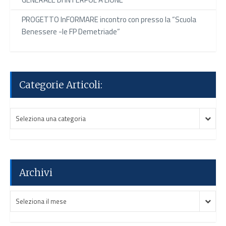
PROGETTO InFORMARE incontro con presso la “Scuola
Benessere -le FP Demetriade”
Categorie Articoli:
Categorie
Categorie
Seleziona una categoria
Articoli:
Articoli:
Archivi
Archivi
Archivi
Seleziona il mese