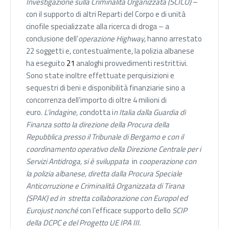
Investigazione sulla Criminalità Organizzata (SCICO)
–
con il supporto di altri Reparti del Corpo e di unità
cinofile specializzate alla ricerca di droga – a
conclusione dell’
operazione Highway
, hanno arrestato
22 soggetti e, contestualmente, la polizia albanese
ha eseguito
21
analoghi provvedimenti restrittivi.
Sono state inoltre effettuate perquisizioni e
sequestri di beni e disponibilità finanziarie sino a
concorrenza dell’importo di oltre 4 milioni di
euro.
L’indagine, c
ondotta i
n Italia dalla Guardia di
Finanza sotto la direzione della Procura della
Repubblica presso il Tribunale di Bergamo e con il
coordinamento operativo della Direzione Centrale per i
Servizi Antidroga, si è sviluppata
in
cooperazione con
la polizia albanese, diretta dalla Procura Speciale
Anticorruzione e Criminalità Organizzata di Tirana
(SPAK) ed
in stretta collaborazione con Europol ed
Eurojust nonché
con l’efficace supporto dello
SCIP
della DCPC e del Progetto UE IPA III.