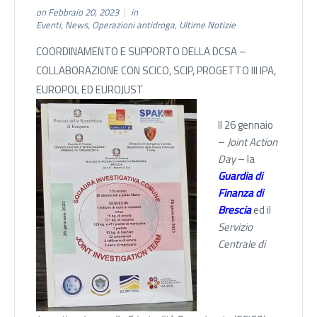
on Febbraio 20, 2023
in
Eventi
,
News
,
Operazioni antidroga
,
Ultime Notizie
COORDINAMENTO E SUPPORTO DELLA DCSA –
COLLABORAZIONE CON SCICO, SCIP, PROGETTO III IPA,
EUROPOL ED EUROJUST
Il 26 gennaio
–
Joint Action
Day
– la
Guardia di
Finanza di
Brescia
ed il
Servizio
Centrale di