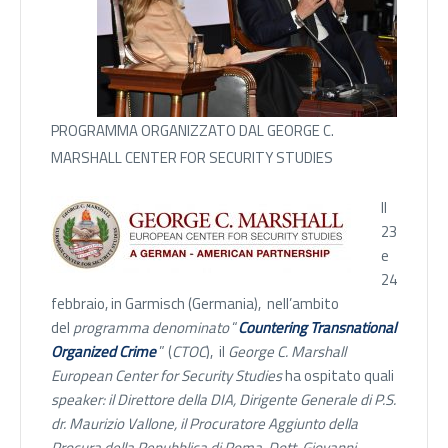
PROGRAMMA ORGANIZZATO DAL GEORGE C.
MARSHALL CENTER FOR SECURITY STUDIES
Il
23
e
24
febbraio, in Garmisch (Germania), nell’ambito
del
programma denominato
“
Countering Transnational
Organized Crime
” (
CTOC
), il
George C. Marshall
European Center for Security Studies
ha ospitato quali
speaker: il Direttore della DIA, Dirigente Generale di P.S.
dr. Maurizio Vallone, il Procuratore Aggiunto della
Procura della Repubblica di Roma, Dott. Giovanni