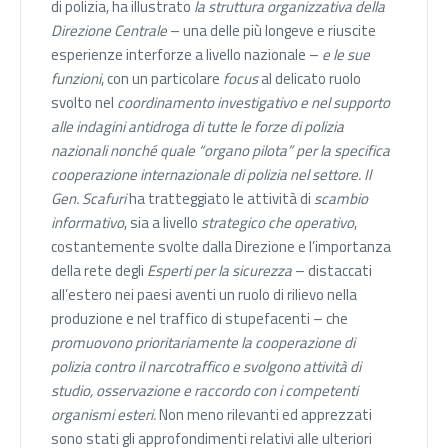
di polizia, ha illustrato
la struttura organizzativa della
Direzione Centrale
– una delle più longeve e riuscite
esperienze interforze a livello nazionale –
e le sue
funzioni
, con un particolare
focus
al delicato ruolo
svolto nel
coordinamento investigativo e nel supporto
alle indagini antidroga di tutte le forze di polizia
nazionali nonché quale “organo pilota” per la specifica
cooperazione internazionale di polizia nel settore. Il
Gen. Scafuri
ha tratteggiato le attività di
scambio
informativo
, sia a livello
strategico che operativo
,
costantemente svolte dalla Direzione e l’importanza
della rete degli
Esperti per la sicurezza
– distaccati
all’estero nei paesi aventi un ruolo di rilievo nella
produzione e nel traffico di stupefacenti – che
promuovono prioritariamente la cooperazione di
polizia contro il narcotraffico e svolgono attività di
studio, osservazione e raccordo con i competenti
organismi esteri.
Non meno rilevanti ed apprezzati
sono stati gli approfondimenti relativi alle ulteriori