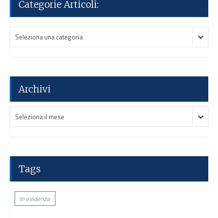
Categorie Articoli:
Categorie
Categorie
Seleziona una categoria
Articoli:
Articoli:
Archivi
Archivi
Archivi
Seleziona il mese
Tags
In evidenza