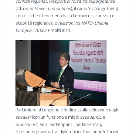
conflitti regionali
, i
rapporti di forza tra superpotenze
(cd.
Great Power Competition
), il
climate change
(per gli
impatti che il fenomeno ha in termini di sicurezza e
stabilità regionale), le
relazioni tra NATO-Unione
Europea
, l’
Artico
e molti altri.
Particolare attenzione è dedicata alla selezione degli
speaker
(con un funzionale mix di
accademici
e
practioners
) ed ai partecipanti (parlamentari,
funzionari governativi, diplomatici, funzionari/ufficiali