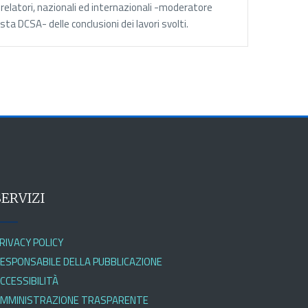
ti relatori, nazionali ed internazionali -moderatore
ta DCSA- delle conclusioni dei lavori svolti.
SERVIZI
RIVACY POLICY
ESPONSABILE DELLA PUBBLICAZIONE
CCESSIBILITÀ
MMINISTRAZIONE TRASPARENTE