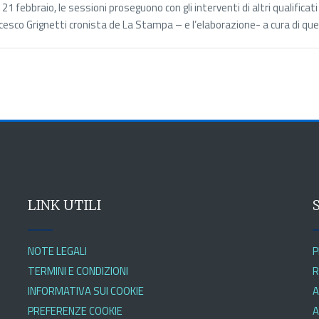
, 21 febbraio, le sessioni proseguono con gli interventi di altri qualifica
cesco Grignetti cronista de La Stampa – e l’elaborazione- a cura di ques
LINK UTILI
NOTE LEGALI
P
TERMINI E CONDIZIONI
R
INFORMATIVA SUI COOKIE
A
PREFERENZE COOKIE
A