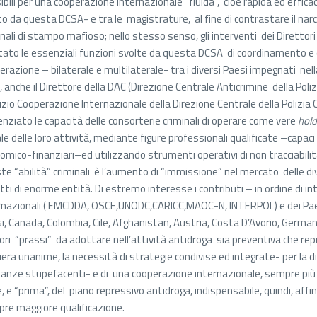
ibili per una cooperazione internazionale “fluida”, cioè rapida ed effica
to da questa DCSA- e tra le magistrature, al fine di contrastare il nar
inali di stampo mafioso; nello stesso senso, gli interventi dei Direttori 
tato le essenziali funzioni svolte da questa DCSA di coordinamento e 
erazione – bilaterale e multilaterale- tra i diversi Paesi impegnati nel
a, anche il Direttore della DAC (Direzione Centrale Anticrimine della Poliz
izio Cooperazione Internazionale della Direzione Centrale della Polizia Cr
enziato le capacità delle consorterie criminali di operare come vere
hold
ale delle loro attività, mediante figure professionali qualificate –capaci 
omico-finanziari–ed utilizzando strumenti operativi di non tracciabilità, 
te “abilità” criminali è l’aumento di “immissione” nel mercato delle 
itti di enorme entità. Di estremo interesse i contributi – in ordine di 
rnazionali ( EMCDDA, OSCE,UNODC,CARICC,MAOC-N, INTERPOL) e dei Paesi 
i, Canada, Colombia, Cile, Afghanistan, Austria, Costa D’Avorio, Germania
iori “prassi” da adottare nell’attività antidroga sia preventiva che re
era unanime, la necessità di strategie condivise ed integrate- per la 
anze stupefacenti- e di una cooperazione internazionale, sempre più str
e, e “prima”, del piano repressivo antidroga, indispensabile, quindi, affin
re maggiore qualificazione.