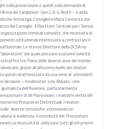
re sulla prevenzione e quindi sulla domanda di
’Arma dei Carabinieri -Gen.C.A. G. Nistri – e della
olitiche Antidroga, Consigliere Maria Contento che
enza del Consiglio. Il Direttore Centrale per i Servizi
 organizzazioni criminali coinvolte, che necessita di
ponenti istituzionali interessate a contrastare il
ultilaterale. Lo stesso Direttore della DCSA ha
“laboratorio” dal quale possano scaturire volontà
arcotraffico tra Paesi delle diverse aree del mondo
iduare, grazie all’altissimo livello dei relatori
stata quindi caratterizzata da una serie di stimolanti
ni dei lavori – moderatori Lirio Abbate -vice
 giornalista dell’Avvenire, particolarmente
ernazionali
e di
56 Paesi esteri,
i massimi vertici del
 numerosi Procuratori Distrettuali. I relatori
ti sulle diverse tematiche, stimolando un
taliana si evidenzia il contributo del Procuratore
neato la necessità di utilizzare tutti gli strumenti