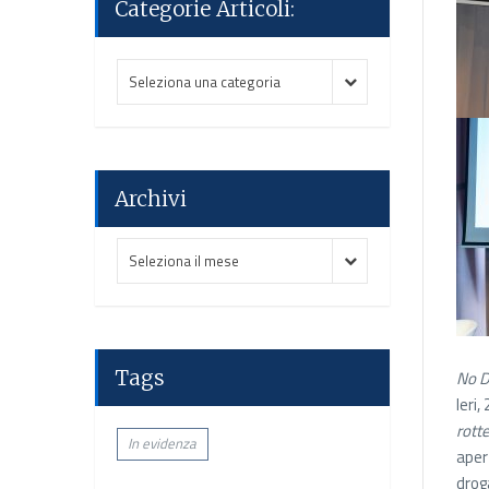
Categorie Articoli:
Categorie
Categorie
Seleziona una categoria
Articoli:
Articoli:
Archivi
Archivi
Archivi
Seleziona il mese
Tags
No D
Ieri,
rotte
In evidenza
aper
drog