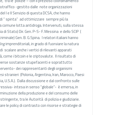
ce, tra le polizie – con il prezioso coordinamento
cotraffico -gestito dalle note organizzazioni
del I e II Servizio di questa DCSA, che hanno
di ” spinta” ad ottimizzare sempre più la
la comune lotta antidroga. Intervenuti, sulla stessa
ia di Stato) Dir. Gen. P-S- F. Messina e dello SCIP (
iminale) Gen. B. G.Spina. I relatori italiani hanno
ing
imprenditoriali, in grado di fuorviare la natura
di scalare anche i vertici di rilevanti apparati
come i bitcoin e le criptovalute. Il risultato di
diverse sostanze stupefacenti e soprattutto
intervento- dei rappresentanti degli organismi
stranieri (Polonia, Argentina, Iran, Marocco, Paesi
, U.S.A.). Dalla discussione e dal confronto sulle
pressiva- intesa in senso “globale”- è emersa, in
diminuzione della produzione e del consumo delle
ingente, tra le Autorità di polizia e giudiziarie.
are le policy di contrasto con risorse e strategie di