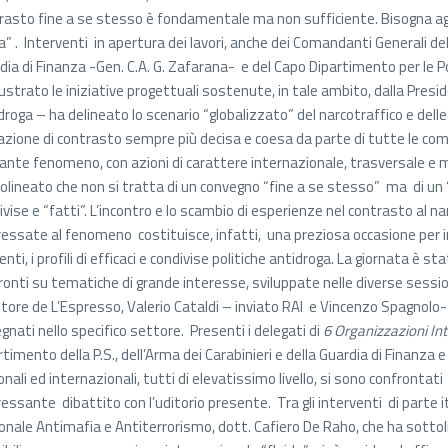
rasto fine a se stesso è fondamentale ma non sufficiente. Bisogna agi
a” . Interventi in apertura dei lavori, anche dei Comandanti Generali dell
dia di Finanza -Gen. C.A. G. Zafarana- e del Capo Dipartimento per le P
lustrato le iniziative progettuali sostenute, in tale ambito, dalla Presid
droga – ha delineato lo scenario “globalizzato” del narcotraffico e delle
azione di contrasto sempre più decisa e coesa da parte di tutte le com
gante fenomeno, con azioni di carattere internazionale, trasversale e m
olineato che non si tratta di un convegno “fine a se stesso” ma di un 
ivise e “fatti”. L’incontro e lo scambio di esperienze nel contrasto al n
ressate al fenomeno costituisce, infatti, una preziosa occasione per indiv
enti, i profili di efficaci e condivise politiche antidroga. La giornata è 
ronti su tematiche di grande interesse, sviluppate nelle diverse sessio
ttore de L’Espresso, Valerio Cataldi – inviato RAI e Vincenzo Spagnolo-
gnati nello specifico settore. Presenti i delegati di
6 Organizzazioni Int
rtimento della P.S., dell’Arma dei Carabinieri e della Guardia di Finanza e
onali ed internazionali, tutti di elevatissimo livello, si sono confronta
ressante dibattito con l’uditorio presente. Tra gli interventi di parte i
onale Antimafia e Antiterrorismo, dott. Cafiero De Raho, che ha sottoli