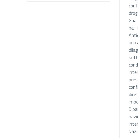
cont
drog
Guar
ha il
Anti
una 
dila
sott
cond
inte
pres
conf
dire
impe
Dipa
nazi
inte
Nazi