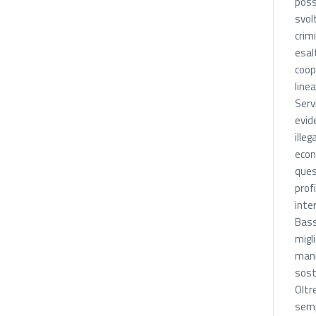
poss
svol
crim
esal
coop
line
Serv
evid
illeg
econ
ques
prof
inte
Bass
migl
mani
sost
Oltr
semp