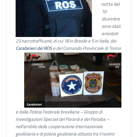
notte del
10
dicembre
sono stati
arrestati
23 narcotrafficanti, di cui 18 in Brasile e 5 in Italia, dai
Carabinieri del ROS
e
del Comando Provinciale di Torino
e dalla Polizia Federale brasiliana – Gruppo di
Investigazioni Speciali del Paranà e del Paraiba –
nell’ambito della cooperazione internazionale
giudiziaria e di polizia giudiziaria attuata tra il nostro