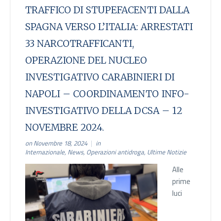
TRAFFICO DI STUPEFACENTI DALLA
SPAGNA VERSO L’ITALIA: ARRESTATI
33 NARCOTRAFFICANTI,
OPERAZIONE DEL NUCLEO
INVESTIGATIVO CARABINIERI DI
NAPOLI – COORDINAMENTO INFO-
INVESTIGATIVO DELLA DCSA – 12
NOVEMBRE 2024.
on Novembre 18, 2024
in
Internazionale
,
News
,
Operazioni antidroga
,
Ultime Notizie
Alle
prime
luci