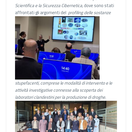
Scientifica e la Sicurezza Cibernetica,
dove sono stati
affrontati gli argomenti del
profiling delle sostanze
stupefacenti, comprese le modalità
di intervento e le
attività investigative connesse alla scoperta dei
laboratori
clandestini
per la produzione di droghe
.