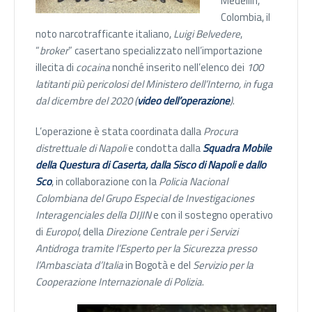
Medellin,
Colombia, il
noto narcotrafficante italiano,
Luigi Belvedere
,
“
broker
” casertano specializzato nell’importazione
illecita di
cocaina
nonché inserito nell’elenco dei
100
latitanti più pericolosi del Ministero dell’Interno,
in fuga
dal dicembre del 2020 (
video dell’operazione
)
.
L’operazione è stata coordinata dalla
Procura
distrettuale di Napoli
e condotta dalla
Squadra Mobile
della Questura di Caserta, dalla Sisco di Napoli e dallo
Sco
, in collaborazione con la
Policia Nacional
Colombiana del Grupo Especial de Investigaciones
Interagenciales
della DIJIN
e con il sostegno operativo
di
Europol
, della
Direzione Centrale per i Servizi
Antidroga tramite l’Esperto per la Sicurezza presso
l’Ambasciata d’Italia
in Bogotà e del
Servizio per la
Cooperazione Internazionale di Polizia
.