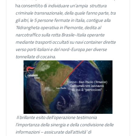
ha consentito di
individuare un’ampia struttura
criminale transnazionale, della quale fanno parte, tra
gli altri, le 5 persone fermate in Italia, contigue alla
‘Ndrangheta operativa in Piemonte, dedita al
narcotraffico sulla rotta Brasile-Italia
operante
mediante trasporti occultati su navi container dirette
verso porti italiani e del nord-Europa per diverse
tonnellate di cocaina
.
Il brillante esito dell’operazione testimonia
l’importanza della sinergia e della condivisione delle
informazioni – assicurate dall’attività’ di