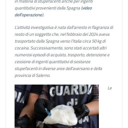
in materia di stupefacenti anche per ingenti
quantitativi provenienti dalla Spagna (
video
dell’operazione
).
L’attività investigativa è nata dall’arresto in flagranza di
reato di un soggetto che, nel febbraio del 2024 aveva
trasportato dalla Spagna verso l’Italia circa 50 kg di
cocaina. Successivamente, sono stati accertati altri
numerosi episodi di acquisto, trasporto, detenzione e
cessione di ingenti quantitativi di sostanze
stupefacenti in diverse aree dell’aversano e della
provincia di Salerno.
Le