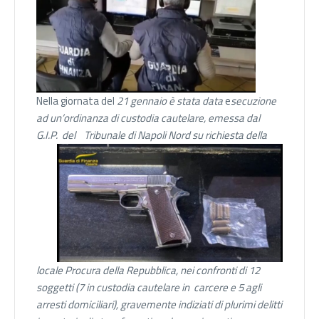
Nella giornata del
21 gennaio è stata data
e
secuzione
ad un’ordinanza di custodia cautelare, emessa dal
G.I.P. del
Tribunale di Napoli Nord su richiesta della
locale Procura della Repubblica, nei confronti di 12
soggetti (7 in custodia cautelare in carcere e 5 agli
arresti domiciliari), gravemente indiziati di plurimi delitti