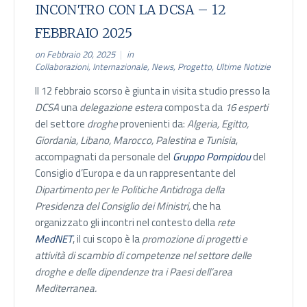
INCONTRO CON LA DCSA – 12
FEBBRAIO 2025
on Febbraio 20, 2025
in
Collaborazioni
,
Internazionale
,
News
,
Progetto
,
Ultime Notizie
Il 12 febbraio scorso è giunta in visita studio presso la
DCSA
una
delegazione estera
composta da
16 esperti
del settore
droghe
provenienti da:
Algeria, Egitto,
Giordania, Libano, Marocco, Palestina e Tunisia
,
accompagnati da personale del
Gruppo Pompidou
del
Consiglio d’Europa e da un rappresentante del
Dipartimento per le Politiche Antidroga della
Presidenza del Consiglio dei Ministri,
che ha
organizzato gli incontri nel contesto della
rete
MedNET
, il cui scopo è la
promozione di progetti e
attività di scambio di competenze nel settore delle
droghe e delle dipendenze tra i Paesi dell’area
Mediterranea.